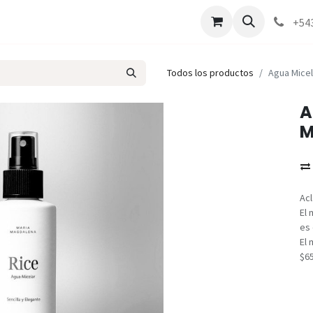
Marcas
Contáctenos
Como comprar
+54
Todos los productos
Agua Mice
A
M
Acl
El 
es 
El 
$6