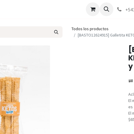
Marcas
Contáctenos
Como comprar
+54
Todos los productos
[BASTO12624915] Galletita KE
[
K
y
Acl
El 
es 
El 
$6