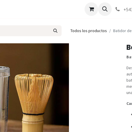
Marcas
Contáctenos
Como comprar
+54
Todos los productos
Batidor d
B
Ba
Des
aut
ba
met
una
Ca