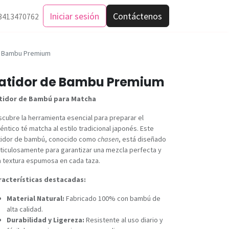
Iniciar sesión
Contáctenos
3413470762
e Bambu Premium
atidor de Bambu Premium
tidor de Bambú para Matcha
cubre la herramienta esencial para preparar el
éntico té matcha al estilo tradicional japonés. Este
tidor de bambú, conocido como
chasen
, está diseñado
iculosamente para garantizar una mezcla perfecta y
 textura espumosa en cada taza.
racterísticas destacadas:
Material Natural:
Fabricado 100% con bambú de
alta calidad.
Durabilidad y Ligereza:
Resistente al uso diario y