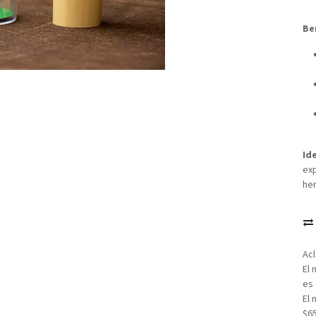
Be
Id
exp
her
Acl
El 
es 
El 
$6