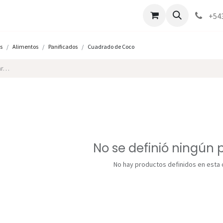
Marcas
Contáctenos
Como comprar
+54
s
Alimentos
Panificados
Cuadrado de Coco
No se definió ningún 
No hay productos definidos en esta 