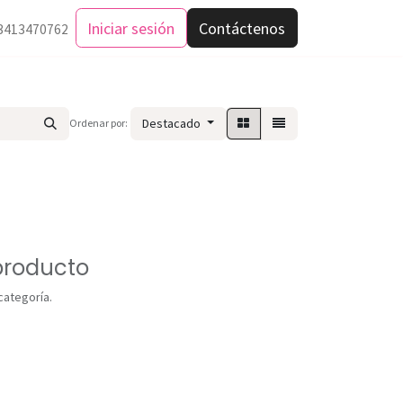
Iniciar sesión
Contáctenos
3413470762
Destacado
Ordenar por:
producto
categoría.