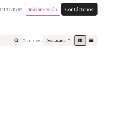
Iniciar sesión
Contáctenos
3413470762
Destacado
Ordenar por: