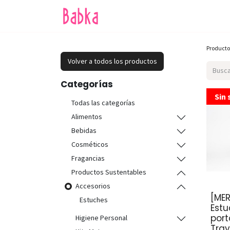
Inicio
Tienda
SALE
Producto
Volver a todos los productos
Categorías
Sin 
Todas las categorías
Alimentos
Bebidas
Cosméticos
Fragancias
Productos Sustentables
Accesorios
[ME
Estuches
Estu
port
Higiene Personal
Tra