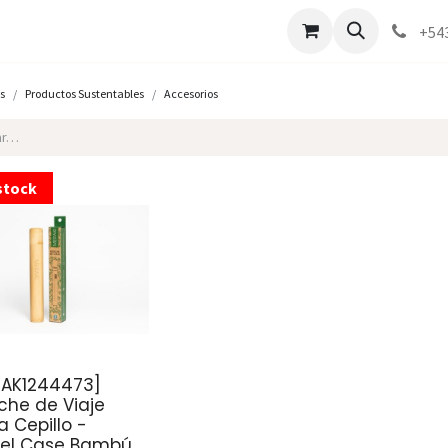
Marcas
Contáctenos
Como comprar
+54
s
Productos Sustentables
Accesorios
stock
RAK1244473]
che de Viaje
a Cepillo -
vel Case Bambú