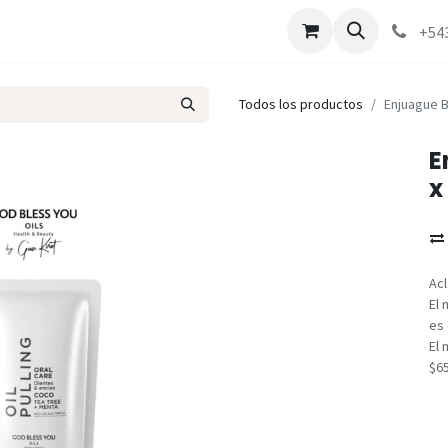
Marcas
Contáctenos
Como comprar
+54
Todos los productos
Enjuague B
E
x
Acl
El 
es 
El 
$6