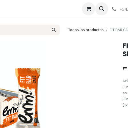
Marcas
Contáctenos
Como comprar
+54
Todos los productos
FIT BAR CA
F
S
Acl
El 
es 
El 
$6