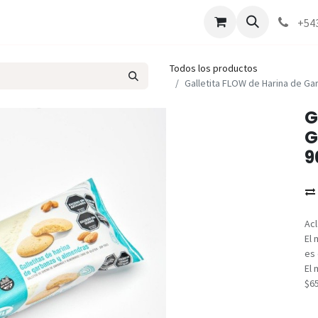
Marcas
Contáctenos
Como comprar
+54
Todos los productos
Galletita FLOW de Harina de Ga
G
G
9
Acl
El 
es 
El 
$6