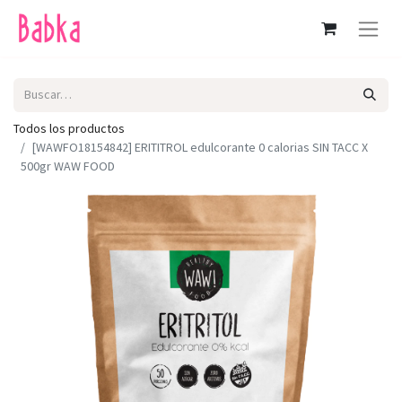
Todos los productos
[WAWFO18154842] ERITITROL edulcorante 0 calorias SIN TACC X
500gr WAW FOOD